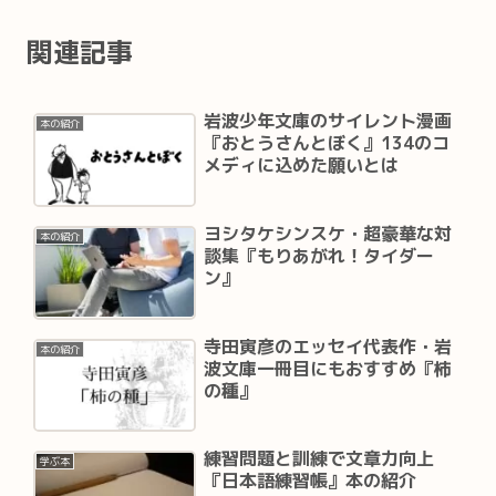
関連記事
岩波少年文庫のサイレント漫画
本の紹介
『おとうさんとぼく』134のコ
メディに込めた願いとは
ヨシタケシンスケ・超豪華な対
本の紹介
談集『もりあがれ！タイダー
ン』
寺田寅彦のエッセイ代表作・岩
本の紹介
波文庫一冊目にもおすすめ『柿
の種』
練習問題と訓練で文章力向上
学ぶ本
『日本語練習帳』本の紹介