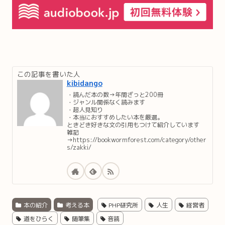
この記事を書いた人
kibidango
・読んだ本の数→年間ざっと200冊
・ジャンル関係なく読みます
・超人見知り
・本当におすすめしたい本を厳選。
ときどき好きな文の引用もつけて紹介しています
雑記
→https://bookwormforest.com/category/other
s/zakki/
本の紹介
考える本
PHP研究所
人生
経営者
道をひらく
随筆集
音読