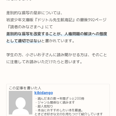
差別的な描写の是非については、
岩波少年文庫版『ドリトル先生航海記』の最後392ページ
『読者のみなさまへ』にて
差別的な描写を改変することが、人権問題の解決への態度
として適切ではない
と書かれています。
学生の方、小さいお子さんに読み聞かせる方は、そのこと
に注意してお読みいただけたらと思います。
この記事を書いた人
kibidango
・読んだ本の数→年間ざっと200冊
・ジャンル関係なく読みます
・超人見知り
・本当におすすめしたい本を厳選。
ときどき好きな文の引用もつけて紹介しています