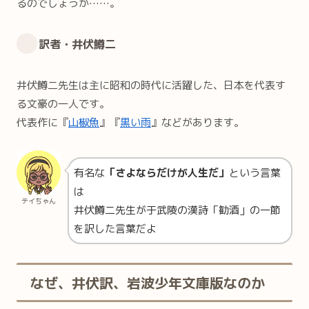
るのでしょうか……。
訳者・井伏鱒二
井伏鱒二先生は主に昭和の時代に活躍した、日本を代表す
る文豪の一人です。
代表作に『
山椒魚
』『
黒い雨
』などがあります。
有名な
「さよならだけが人生だ」
という言葉
は
テイちゃん
井伏鱒二先生が于武陵の漢詩「勧酒」の一節
を訳した言葉だよ
なぜ、井伏訳、岩波少年文庫版なのか