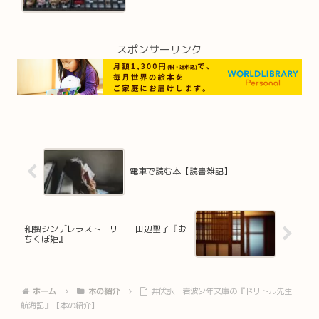
スポンサーリンク
電車で読む本【読書雑記】
和製シンデレラストーリー 田辺聖子『お
ちくぼ姫』
ホーム
本の紹介
井伏訳 岩波少年文庫の『ドリトル先生
航海記』【本の紹介】