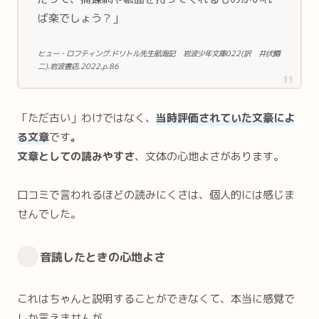
ば楽でしょう？」
ヒュー・ロフティング.ドリトル先生航海記 岩波少年文庫022(訳 井伏鱒
二).岩波書店.2022,p.86
「ただ古い」わけではなく、
当時評価されていた文豪によ
る文章
です
。
文章としての読みやすさ
、文体の心地よさがあります。
口コミで言われるほどの読みにくさは、個人的には感じま
せんでした。
音読したときの心地よさ
これはちゃんと説明することができなくて、本当に感覚で
しか言えませんが、