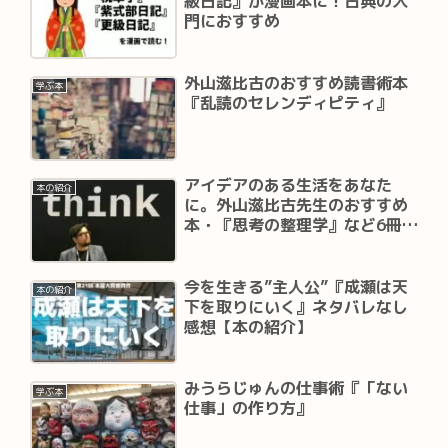
級日記』が漫画本に！古典の入
門におすすめ
外山滋比古のおすすめ読書術本
学ぶ本
『乱読のセレンディピティ』
アイデアのある生活をあなた
本の紹介
に。外山滋比古先生のおすすめ
本・『思考の整理学』など6冊紹
介
今を生きる”主人公”『成瀬は天
本の紹介
下を取りにいく』ネタバレなし
感想【本の紹介】
みうらじゅんの仕事術『「ない
学ぶ本
仕事」の作り方』