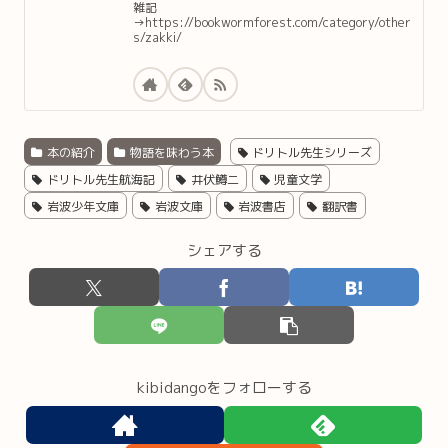
雑記
→https://bookwormforest.com/category/other
s/zakki/
本の紹介
物語を味わう本
ドリトル先生シリーズ
ドリトル先生航海記
井伏鱒二
児童文学
岩波少年文庫
岩波文庫
岩波書店
翻訳書
シェアする
kibidangoをフォローする