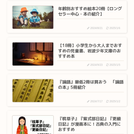
年齢別おすすめ絵本20冊【ロング
セラー中心・本の紹介】
2024/8/21
2025/1/6
【18冊】小学生から大人までおす
すめの児童書、岩波少年文庫のお
すすめ本
2024/9/23
2025/1/5
『論語』最低2冊は買おう 「論語
の本」5冊紹介
2024/7/17
2025/1/2
『枕草子』『紫式部日記』『更級
日記』が漫画本に！古典の入門に
おすすめ