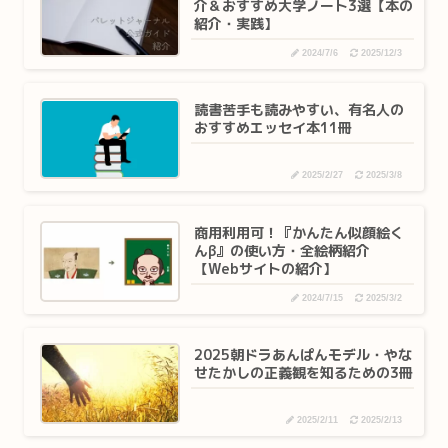
介＆おすすめ大学ノート3選【本の
紹介・実践】
2024/7/6
2025/12/3
読書苦手も読みやすい、有名人の
おすすめエッセイ本11冊
2025/2/27
2025/3/8
商用利用可！『かんたん似顔絵く
んβ』の使い方・全絵柄紹介
【Webサイトの紹介】
2024/7/15
2025/3/2
2025朝ドラあんぱんモデル・やな
せたかしの正義観を知るための3冊
2025/2/11
2025/2/13