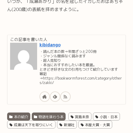
いつか、「成瀬あかり」の名を冠したイカしたおばあちゃ
ん(200歳)の表紙を拝めますように。
この記事を書いた人
kibidango
・読んだ本の数→年間ざっと200冊
・ジャンル関係なく読みます
・超人見知り
・本当におすすめしたい本を厳選。
ときどき好きな文の引用もつけて紹介しています
雑記
→https://bookwormforest.com/category/other
s/zakki/
本の紹介
物語を味わう本
宮島未奈
小説・日本
成瀬は天下を取りにいく
新潮社
本屋大賞・大賞