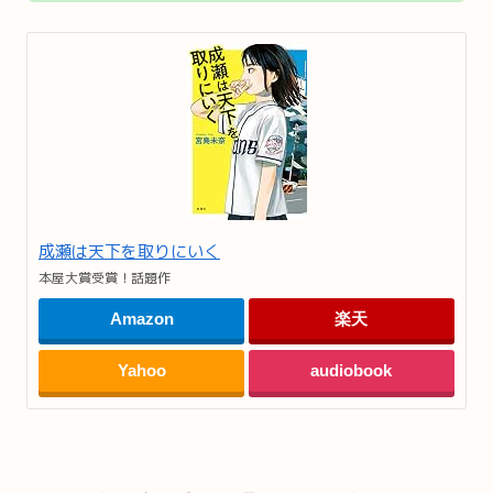
成瀬は天下を取りにいく
本屋大賞受賞！話題作
Amazon
楽天
Yahoo
audiobook